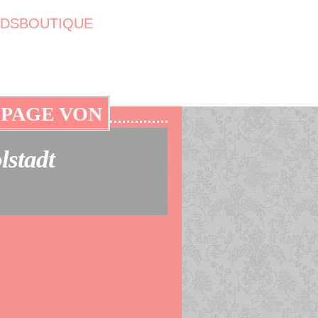
DSBOUTIQUE
PAGE VON
lstadt