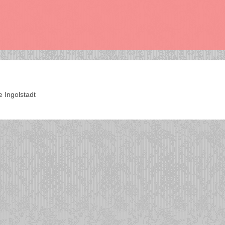
 Ingolstadt