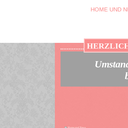
HOME UND 
HERZLIC
Umstand
Home und News